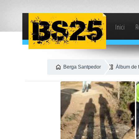
Inici
R
Berga Santpedor
Àlbum de 