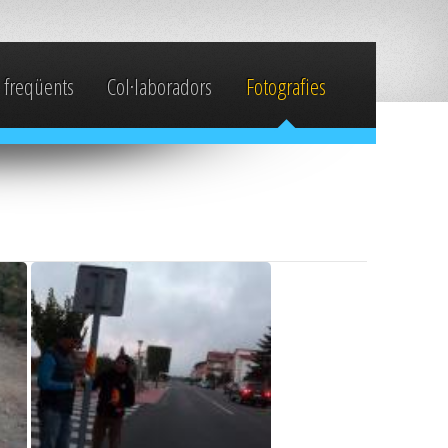
 freqüents
Col·laboradors
Fotografies