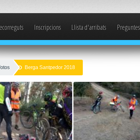
ecorreguts
Inscripcions
Llista d'arribats
Preguntes
fotos
Berga Santpedor 2018