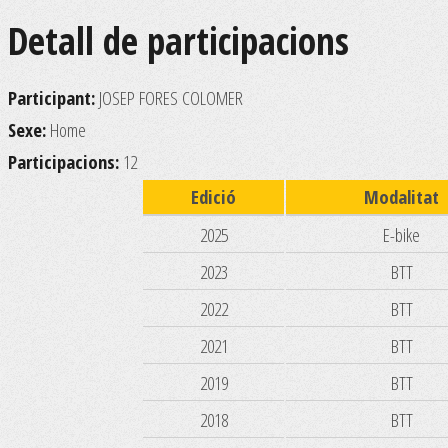
Detall de participacions
Participant:
JOSEP FORES COLOMER
Sexe:
Home
Participacions:
12
Edició
Modalitat
2025
E-bike
2023
BTT
2022
BTT
2021
BTT
2019
BTT
2018
BTT