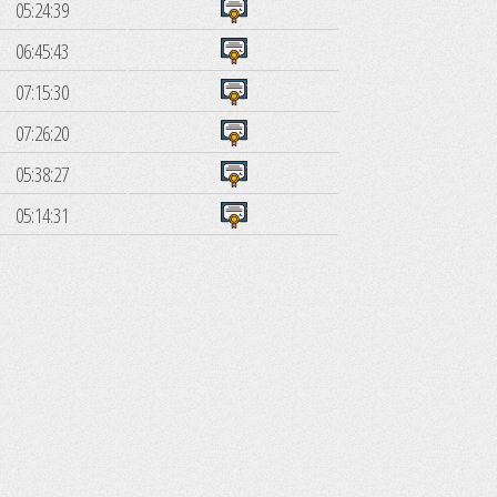
05:24:39
06:45:43
07:15:30
07:26:20
05:38:27
05:14:31