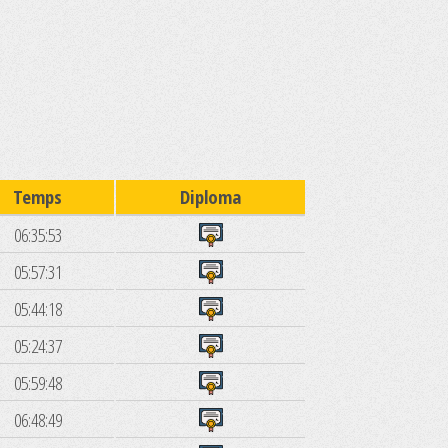
Temps
Diploma
06:35:53
05:57:31
05:44:18
05:24:37
05:59:48
06:48:49