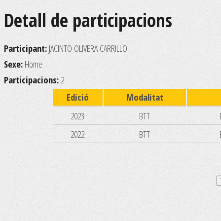
Detall de participacions
Participant:
JACINTO OLIVERA CARRILLO
Sexe:
Home
Participacions:
2
Edició
Modalitat
2023
BTT
2022
BTT