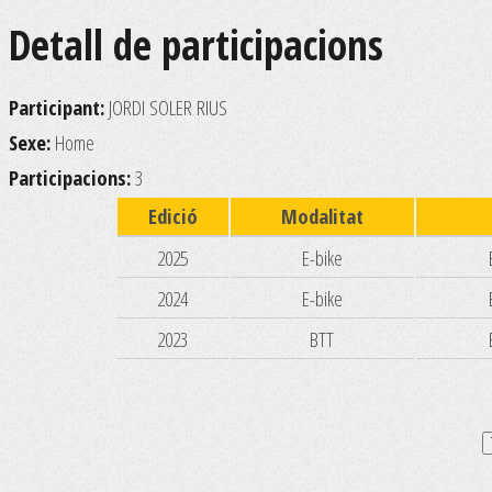
Detall de participacions
Participant:
JORDI SOLER RIUS
Sexe:
Home
Participacions:
3
Edició
Modalitat
2025
E-bike
2024
E-bike
2023
BTT