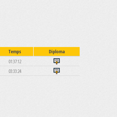
Temps
Diploma
01:37:12
03:33:24