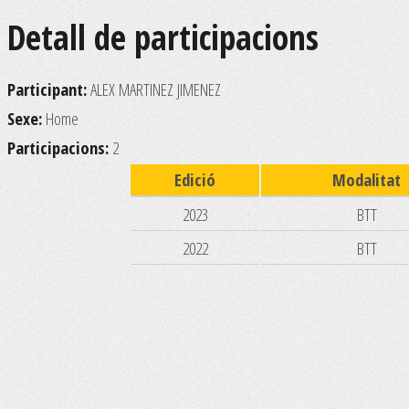
Detall de participacions
Participant:
ALEX MARTINEZ JIMENEZ
Sexe:
Home
Participacions:
2
Edició
Modalitat
2023
BTT
2022
BTT