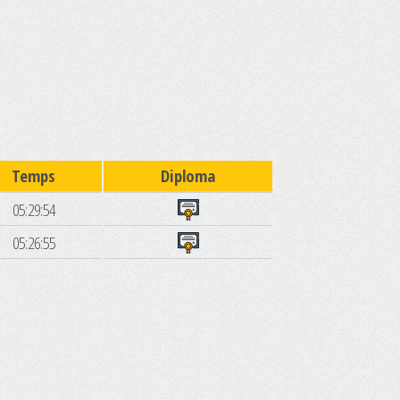
Temps
Diploma
05:29:54
05:26:55