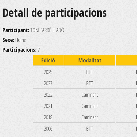
Detall de participacions
Participant:
TONI FARRÉ LLADÓ
Sexe:
Home
Participacions:
7
Edició
Modalitat
2025
BTT
2023
BTT
2022
Caminant
2021
Caminant
2018
Caminant
2006
BTT