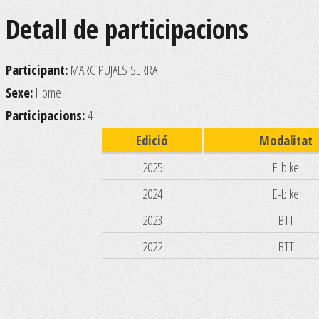
Detall de participacions
Participant:
MARC PUJALS SERRA
Sexe:
Home
Participacions:
4
Edició
Modalitat
2025
E-bike
2024
E-bike
2023
BTT
2022
BTT