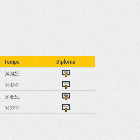
Temps
Diploma
04:34:59
04:42:44
03:45:52
04:22:24