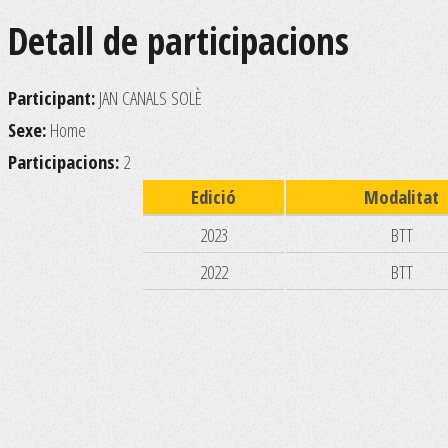
Detall de participacions
Participant:
JAN CANALS SOLÈ
Sexe:
Home
Participacions:
2
Edició
Modalitat
2023
BTT
2022
BTT