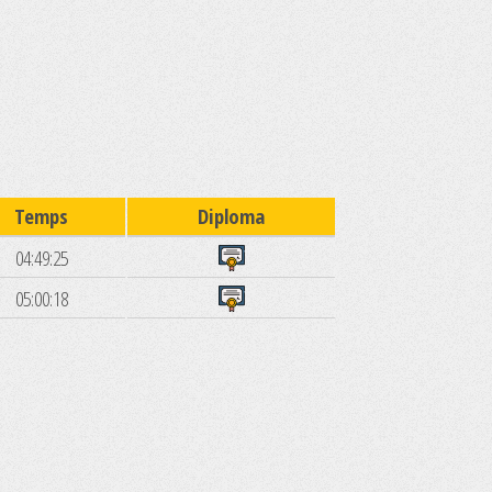
Temps
Diploma
04:49:25
05:00:18