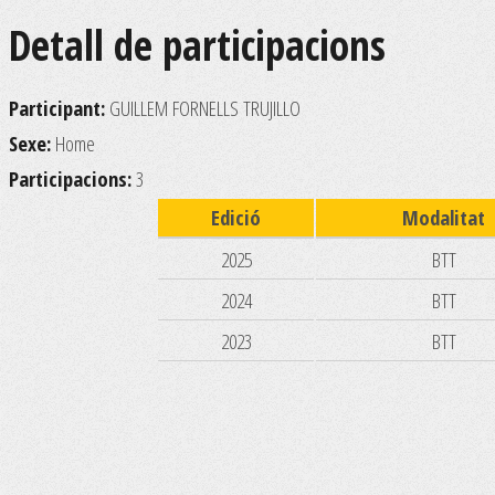
Detall de participacions
Participant:
GUILLEM FORNELLS TRUJILLO
Sexe:
Home
Participacions:
3
Edició
Modalitat
2025
BTT
2024
BTT
2023
BTT