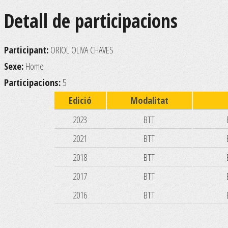
Detall de participacions
Participant:
ORIOL OLIVA CHAVES
Sexe:
Home
Participacions:
5
Edició
Modalitat
2023
BTT
2021
BTT
2018
BTT
2017
BTT
2016
BTT