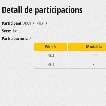
Detall de participacions
Participant:
ARAN DE MINGO
Sexe:
Home
Participacions:
2
Edició
Modalitat
2024
BTT
2023
BTT