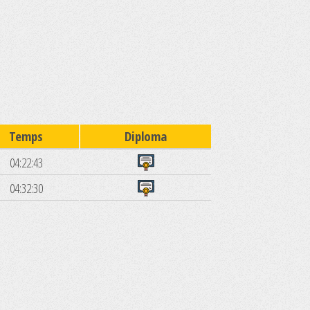
Temps
Diploma
04:22:43
04:32:30