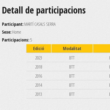
Detall de participacions
Participant:
MARTÍ CASALS SERRA
Sexe:
Home
Participacions:
5
Edició
Modalitat
2023
BTT
2018
BTT
2016
BTT
2014
BTT
2013
BTT