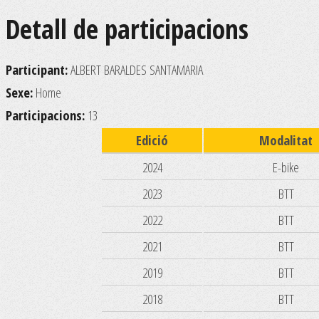
Detall de participacions
Participant:
ALBERT BARALDES SANTAMARIA
Sexe:
Home
Participacions:
13
Edició
Modalitat
2024
E-bike
2023
BTT
2022
BTT
2021
BTT
2019
BTT
2018
BTT