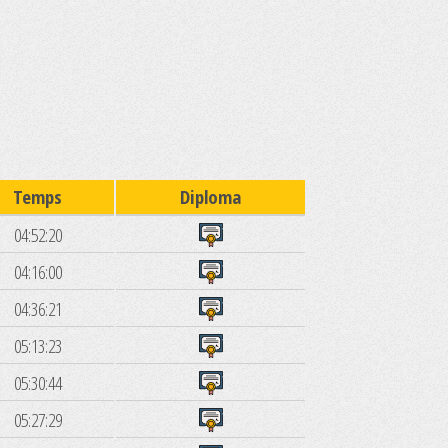
Temps
Diploma
04:52:20
04:16:00
04:36:21
05:13:23
05:30:44
05:27:29