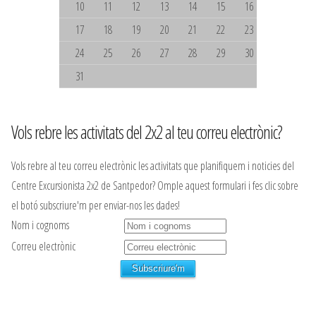
10
11
12
13
14
15
16
17
18
19
20
21
22
23
24
25
26
27
28
29
30
31
Vols rebre les activitats del 2x2 al teu correu electrònic?
Vols rebre al teu correu electrònic les activitats que planifiquem i noticies del
Centre Excursionista 2x2 de Santpedor? Omple aquest formulari i fes clic sobre
el botó subscriure'm per enviar-nos les dades!
Nom i cognoms
Correu electrònic