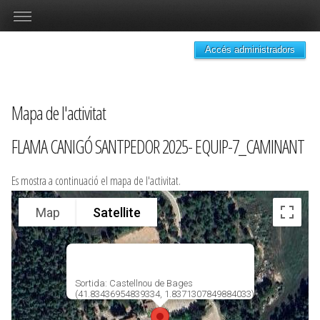
Accés administradors
Mapa de l'activitat
FLAMA CANIGÓ SANTPEDOR 2025- EQUIP-7_CAMINANT
Es mostra a continuació el mapa de l'activitat.
Map
Satellite
Sortida: Castellnou de Bages
(41.83436954839334, 1.8371307849884033)