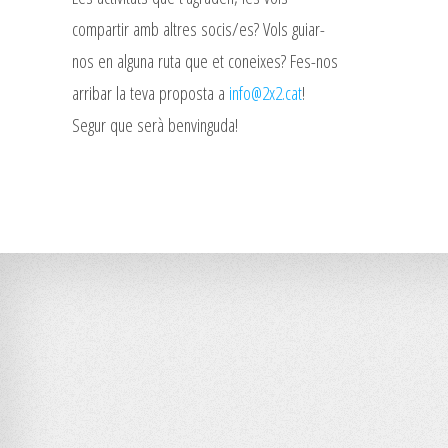
compartir amb altres socis/es? Vols guiar-
nos en alguna ruta que et coneixes? Fes-nos
arribar la teva proposta a
info@2x2.cat
!
Segur que serà benvinguda!