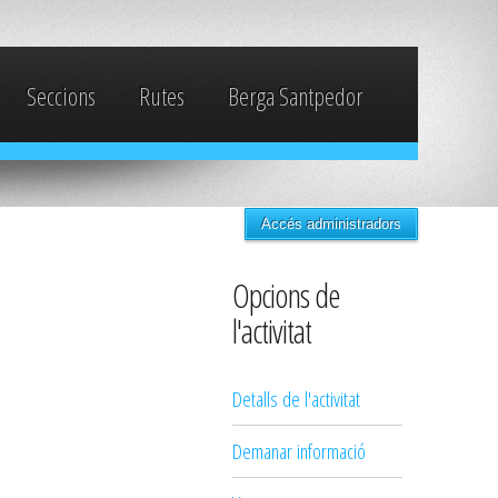
Seccions
Rutes
Berga Santpedor
Accés administradors
Opcions de
l'activitat
Detalls de l'activitat
Demanar informació