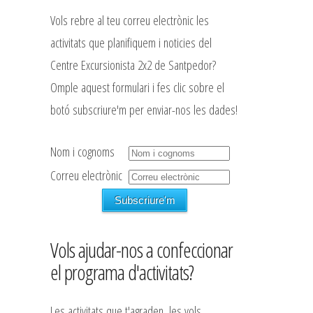
Vols rebre al teu correu electrònic les
activitats que planifiquem i noticies del
Centre Excursionista 2x2 de Santpedor?
Omple aquest formulari i fes clic sobre el
botó subscriure'm per enviar-nos les dades!
Nom i cognoms
Correu electrònic
Vols ajudar-nos a confeccionar
el programa d'activitats?
Les activitats que t'agraden, les vols