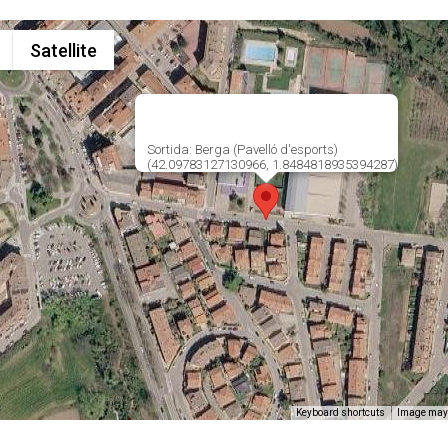
Satellite
Sortida: Berga (Pavelló d'esports)
(42.09783127130966, 1.8484818935394287)
Keyboard shortcuts
Image may 