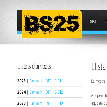
Inici
R
Llist
Llistats d'arribats
2025
|
Caminant
|
BTT
|
E-Bike
Es mostra a
2024
|
Caminant
|
BTT
|
E-Bike
A la penúlt
aquesta pe
2023
|
Caminant
|
BTT
|
E-Bike