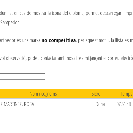
columna, en cas de mostrar la icona del diploma, permet descarregar i impr
 Santpedor.
Santpedor és una marxa
no competitiva
, per aquest motiu, la llista es
vol observació, podeu contactar amb nosaltres mitjançant el correu electr
Nom i cognoms
Sexe
Temps
Z MARTINEZ, ROSA
Dona
07:51:48