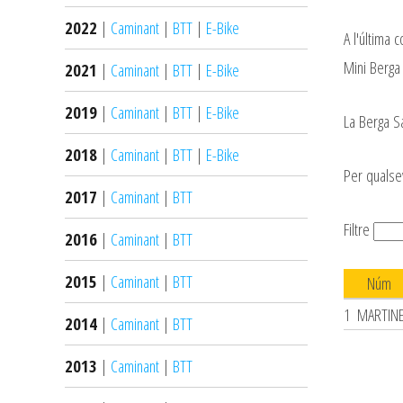
2022
|
Caminant
|
BTT
|
E-Bike
A l'última 
Mini Berga
2021
|
Caminant
|
BTT
|
E-Bike
2019
|
Caminant
|
BTT
|
E-Bike
La Berga 
2018
|
Caminant
|
BTT
|
E-Bike
Per qualse
2017
|
Caminant
|
BTT
Filtre
2016
|
Caminant
|
BTT
2015
|
Caminant
|
BTT
Núm
1
MARTINE
2014
|
Caminant
|
BTT
2013
|
Caminant
|
BTT