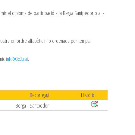
imir el diploma de participació a la Berga Santpedor o a la
 mostra en ordre alfabètic i no ordenada per temps.
ònic
info@2x2.cat
.
Recorregut
Històric
Berga - Santpedor