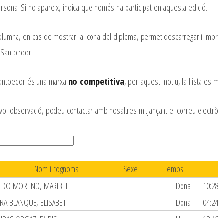
rsona. Si no apareix, indica que només ha participat en aquesta edició.
columna, en cas de mostrar la icona del diploma, permet descarregar i impr
 Santpedor.
Santpedor és una marxa
no competitiva
, per aquest motiu, la llista es
vol observació, podeu contactar amb nosaltres mitjançant el correu electr
Nom i cognoms
Sexe
Temps
EDO MORENO, MARIBEL
Dona
10:28
RA BLANQUE, ELISABET
Dona
04:24