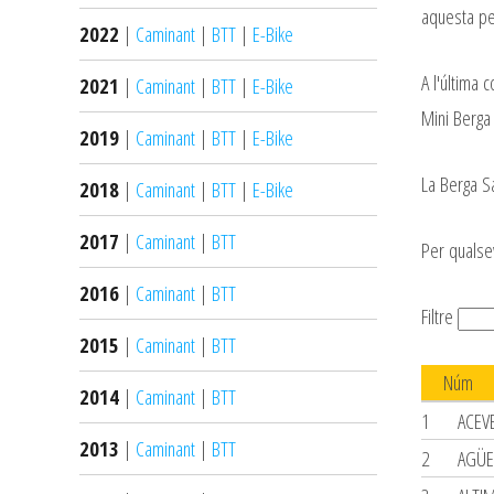
aquesta pe
2022
|
Caminant
|
BTT
|
E-Bike
A l'última 
2021
|
Caminant
|
BTT
|
E-Bike
Mini Berga
2019
|
Caminant
|
BTT
|
E-Bike
La Berga 
2018
|
Caminant
|
BTT
|
E-Bike
2017
|
Caminant
|
BTT
Per qualse
2016
|
Caminant
|
BTT
Filtre
2015
|
Caminant
|
BTT
Núm
2014
|
Caminant
|
BTT
1
ACEV
2013
|
Caminant
|
BTT
2
AGÜE