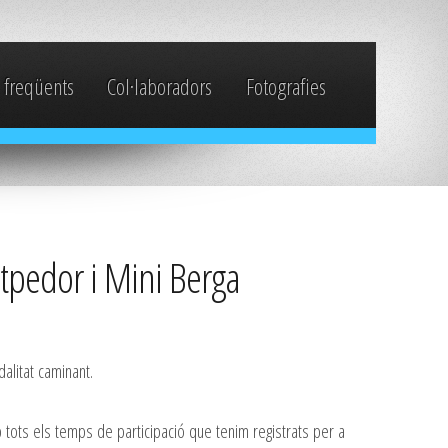
 freqüents
Col·laboradors
Fotografies
antpedor i Mini Berga
dalitat caminant.
 tots els temps de participació que tenim registrats per a