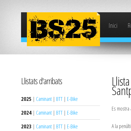
Inici
R
Llist
Llistats d'arribats
Sant
2025
|
Caminant
|
BTT
|
E-Bike
Es mostra a
2024
|
Caminant
|
BTT
|
E-Bike
A la penúlt
2023
|
Caminant
|
BTT
|
E-Bike