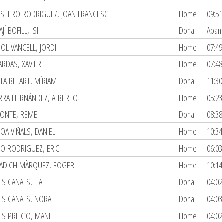
ESTERO RODRIGUEZ, JOAN FRANCESC
Home
09:51
JÍ BOFILL, ISI
Dona
Aban
IOL VANCELL, JORDI
Home
07:49
ARDAS, XAVIER
Home
07:48
STA BELART, MÍRIAM
Dona
11:30
RRA HERNÁNDEZ, ALBERTO
Home
05:23
ONTE, REMEI
Dona
08:38
OA VIÑALS, DANIEL
Home
10:34
TO RODRIGUEZ, ERIC
Home
06:03
ADICH MÀRQUEZ, ROGER
Home
10:14
S CANALS, LIA
Dona
04:02
ES CANALS, NORA
Dona
04:03
ES PRIEGO, MANEL
Home
04:02