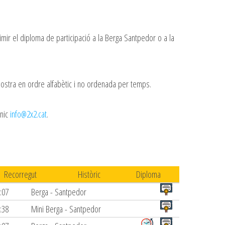
imir el diploma de participació a la Berga Santpedor o a la
 mostra en ordre alfabètic i no ordenada per temps.
ònic
info@2x2.cat
.
Recorregut
Històric
Diploma
:07
Berga - Santpedor
:38
Mini Berga - Santpedor