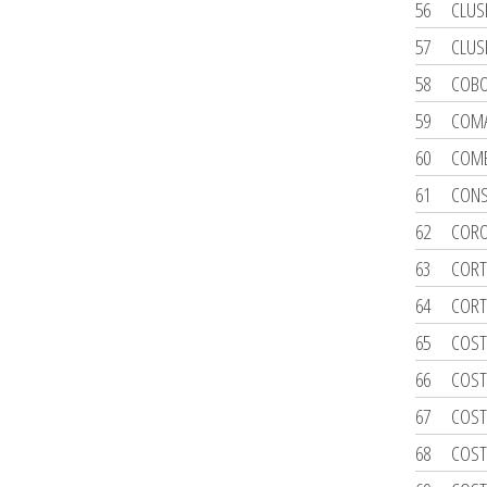
56
CLUS
57
CLUS
58
COBO
59
COMA
60
COME
61
CONS
62
CORO
63
CORT
64
CORT
65
COST
66
COST
67
COST
68
COST