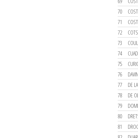
69
COST
70
COST
71
COST
72
COTS
73
COUL
74
CUAD
75
CURI
76
DAVIN
77
DE L
78
DE OL
79
DOMI
80
DRET
81
DROG
82
DUAR