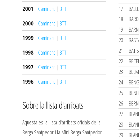
2001
|
Caminant
|
BTT
17
BALL
18
BARDA
2000
|
Caminant
|
BTT
19
BARN
1999
|
Caminant
|
BTT
20
BAST
21
BATI
1998
|
Caminant
|
BTT
22
BECE
1997
|
Caminant
|
BTT
23
BELM
1996
|
Caminant
|
BTT
24
BENG
25
BENI
Sobre la llista d'arribats
26
BERN
27
BLANE
Aquesta és la llista d'arribats oficials de la
28
BLAN
Berga Santpedor i la Mini Berga Santpedor.
29
BLAN