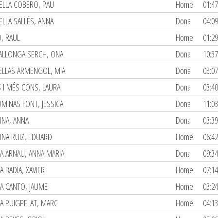
ELLA COBERO, PAU
Home
01:47
ELLA SALLÉS, ANNA
Dona
04:09
, RAUL
Home
01:29
LLONGA SERCH, ONA
Dona
10:37
LLAS ARMENGOL, MIA
Dona
03:07
 I MÉS CONS, LAURA
Dona
03:40
MINAS FONT, JESSICA
Dona
11:03
INA, ANNA
Dona
03:39
INA RUIZ, EDUARD
Home
06:42
A ARNAU, ANNA MARIA
Dona
09:34
A BADIA, XAVIER
Home
07:14
A CANTO, JAUME
Home
03:24
A PUIGPELAT, MARC
Home
04:13