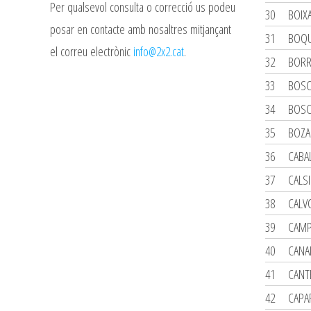
Per qualsevol consulta o correcció us podeu
30
BOIX
posar en contacte amb nosaltres mitjançant
31
BOQU
el correu electrònic
info@2x2.cat
.
32
BORR
33
BOSC
34
BOSCH
35
BOZA
36
CABA
37
CALSI
38
CALV
39
CAMP
40
CANA
41
CANT
42
CAPA