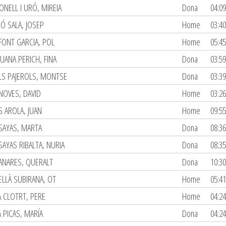
ONELL I URÓ, MIREIA
Dona
04:09
IÓ SALA, JOSEP
Home
03:40
FONT GARCIA, POL
Home
05:45
JUANA PERICH, FINA
Dona
03:59
LS PAJEROLS, MONTSE
Dona
03:39
NOVES, DAVID
Home
03:26
S AROLA, JUAN
Home
09:55
SAYAS, MARTA
Dona
08:36
SAYAS RIBALTA, NURIA
Dona
08:35
ANARES, QUERALT
Dona
10:30
ELLÀ SUBIRANA, OT
Home
05:41
A CLOTRT, PERE
Home
04:24
 PICAS, MARÍA
Dona
04:24