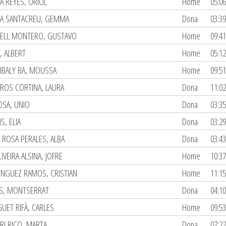
A REYES, ORIOL
Home
05:06
A SANTACREU, GEMMA
Dona
03:39
ELL MONTERO, GUSTAVO
Home
09:41
, ALBERT
Home
05:12
IBALY BA, MOUSSA
Home
09:51
ROS CORTINA, LAURA
Dona
11:02
OSA, UNIO
Dona
03:35
S, ELIA
Dona
03:29
A ROSA PERALES, ALBA
Dona
03:43
IVEIRA ALSINA, JOFRE
Home
10:37
NGUEZ RAMOS, CRISTIAN
Home
11:15
S, MONTSERRAT
Dona
04:10
UET RIFÀ, CARLES
Home
09:53
RI RICO, MARTA
Dona
07:22