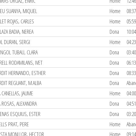
MIRAS ORGAZ, ENRIC
Home
12:46
EU SUANYA, MIQUEL
Home
08:37
LET ROJAS, CARLES
Home
05:59
LAZA BADIA, NEREA
Dona
10:04
OL DURAN, SERGI
Home
04:23
NGOL TUBAU, CLARA
Dona
03:40
RELL RODAMILANS, IVET
Dona
06:13
RDIT HERNANDO, ESTHER
Dona
08:33
RDIT REGUANT, M.ALBA
Dona
Aban
A CANELLAS, JAUME
Home
04:00
A ROSAS, ALEXANDRA
Dona
04:51
ENAS ESQUIUS, ESTER
Dona
03:20
ELLS PRAT, PERE
Home
Aban
ESTA MONLLOR, HECTOR
Home
09:14