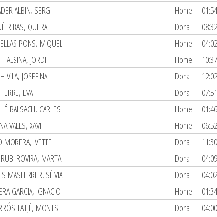
ADER ALBIN, SERGI
Home
01:54
É RIBAS, QUERALT
Dona
08:32
ELLAS PONS, MIQUEL
Home
04:02
H ALSINA, JORDI
Home
10:37
 VILA, JOSEFINA
Dona
12:02
 FERRE, EVA
Dona
07:51
LLÉ BALSACH, CARLES
Home
01:46
NA VALLS, XAVI
Home
06:52
O MORERA, IVETTE
Dona
11:30
RUBI ROVIRA, MARTA
Dona
04:09
LS MASFERRER, SÍLVIA
Dona
04:02
ERA GARCIA, IGNACIO
Home
01:34
RRÓS TATJÉ, MONTSE
Dona
04:00