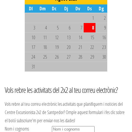
Dl
Dm
Dc
Dj
Dv
Ds
Dg
1
2
3
4
5
6
7
8
9
10
11
12
13
14
15
16
17
18
19
20
21
22
23
24
25
26
27
28
29
30
31
Vols rebre les activitats del 2x2 al teu correu electrònic?
Vols rebre al teu correu electrònic les activitats que planifiquem i noticies del
Centre Excursionista 2x2 de Santpedor? Omple aquest formulari i fes clic sobre
el botó subscriure'm per enviar-nos les dades!
Nom i cognoms