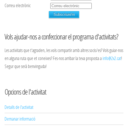
Correu electrònic
Vols ajudar-nos a confeccionar el programa d'activitats?
Les activitats que t'agraden, les vols compartir amb altres socis/es? Vols guiar-nos
en alguna ruta que et coneixes? Fes-nos arribar la teva proposta a
info@2x2.cat
!
Segur que serà benvinguda!
Opcions de l'activitat
Detalls de l'activitat
Demanar informació