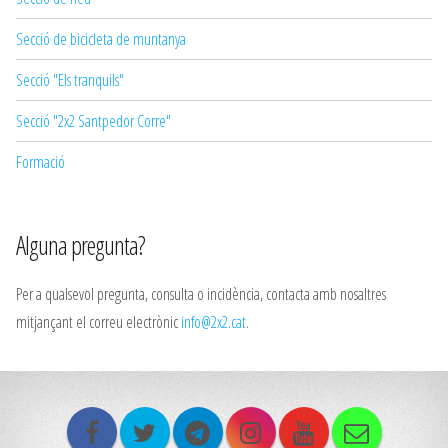
Secció de bicicleta de muntanya
Secció "Els tranquils"
Secció "2x2 Santpedor Corre"
Formació
Alguna pregunta?
Per a qualsevol pregunta, consulta o incidència, contacta amb nosaltres
mitjançant el correu electrònic
info@2x2.cat
.