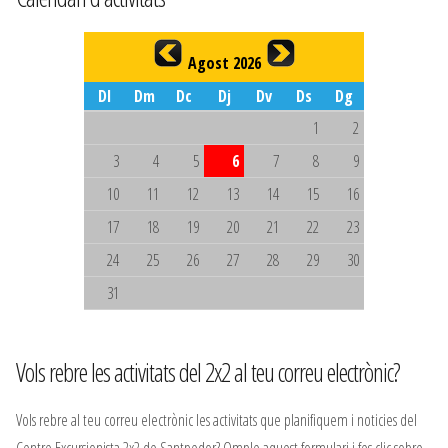
Agost 2026
Dl
Dm
Dc
Dj
Dv
Ds
Dg
1
2
3
4
5
6
7
8
9
10
11
12
13
14
15
16
17
18
19
20
21
22
23
24
25
26
27
28
29
30
31
Vols rebre les activitats del 2x2 al teu correu electrònic?
Vols rebre al teu correu electrònic les activitats que planifiquem i noticies del
Centre Excursionista 2x2 de Santpedor? Omple aquest formulari i fes clic sobre