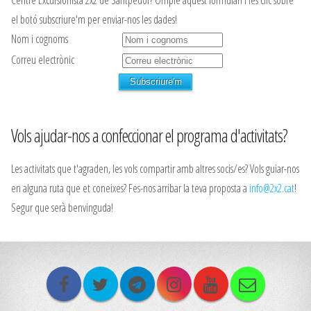
el botó subscriure'm per enviar-nos les dades!
Nom i cognoms
Correu electrònic
Vols ajudar-nos a confeccionar el programa d'activitats?
Les activitats que t'agraden, les vols compartir amb altres socis/es? Vols guiar-nos
en alguna ruta que et coneixes? Fes-nos arribar la teva proposta a
info@2x2.cat
!
Segur que serà benvinguda!