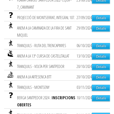
FLAMA CANIGÓ SANTPEDOR 2022- EQUIP-
23/06/2024
Detalls
7_CAMINANT
PROJECCIÓ DE MONTSERRAT, INTEGRAL 107.
27/09/2024
Detalls
ANEM A LA CAMINADA DE LA FIRA DE SANT
29/09/2024
Detalls
MIQUEL
TRANQUILS - RUTA DEL TRENCAPINYES
06/10/2024
Detalls
ANEM A LA 13ª CURSA DE CASTELLTALLAT
13/10/2024
Detalls
TRANQUILS - VOLTA PER SANTPEDOR
20/10/2024
Detalls
ANEM A LA ARTESENCA BTT
20/10/2024
Detalls
TRANQUILS - MONTSENY
03/11/2024
Detalls
BERGA SANTPEDOR 2024 :
INSCRIPCIONS
10/11/2024
Detalls
OBERTES