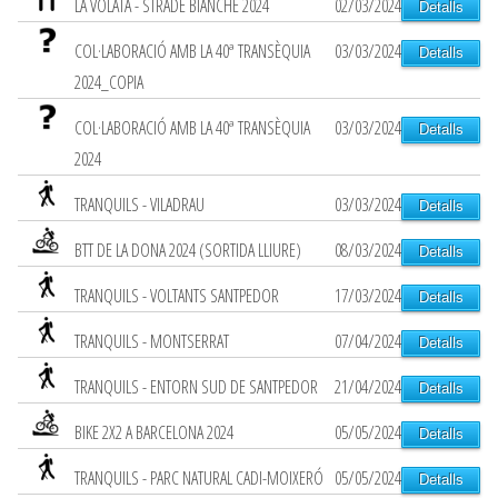
LA VOLATA - STRADE BIANCHE 2024
02/03/2024
Detalls
COL·LABORACIÓ AMB LA 40ª TRANSÈQUIA
03/03/2024
Detalls
2024_COPIA
COL·LABORACIÓ AMB LA 40ª TRANSÈQUIA
03/03/2024
Detalls
2024
TRANQUILS - VILADRAU
03/03/2024
Detalls
BTT DE LA DONA 2024 (SORTIDA LLIURE)
08/03/2024
Detalls
TRANQUILS - VOLTANTS SANTPEDOR
17/03/2024
Detalls
TRANQUILS - MONTSERRAT
07/04/2024
Detalls
TRANQUILS - ENTORN SUD DE SANTPEDOR
21/04/2024
Detalls
BIKE 2X2 A BARCELONA 2024
05/05/2024
Detalls
TRANQUILS - PARC NATURAL CADI-MOIXERÓ
05/05/2024
Detalls