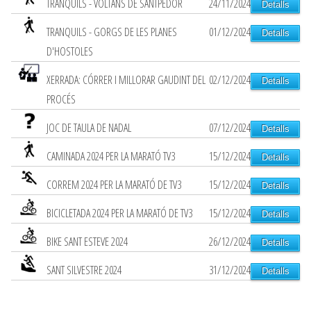
TRANQUILS - VOLTANS DE SANTPEDOR
24/11/2024
Detalls
TRANQUILS - GORGS DE LES PLANES
01/12/2024
Detalls
D'HOSTOLES
XERRADA: CÓRRER I MILLORAR GAUDINT DEL
02/12/2024
Detalls
PROCÉS
JOC DE TAULA DE NADAL
07/12/2024
Detalls
CAMINADA 2024 PER LA MARATÓ TV3
15/12/2024
Detalls
CORREM 2024 PER LA MARATÓ DE TV3
15/12/2024
Detalls
BICICLETADA 2024 PER LA MARATÓ DE TV3
15/12/2024
Detalls
BIKE SANT ESTEVE 2024
26/12/2024
Detalls
SANT SILVESTRE 2024
31/12/2024
Detalls