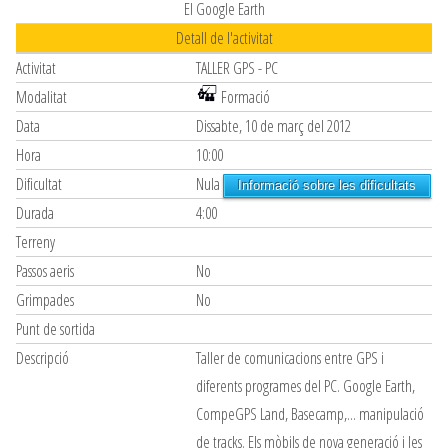
El Google Earth
Detall de l'activitat
Activitat
TALLER GPS - PC
Modalitat
Formació
Data
Dissabte, 10 de març del 2012
Hora
10:00
Dificultat
Nula
Informació sobre les dificultats
Durada
4:00
Terreny
Passos aeris
No
Grimpades
No
Punt de sortida
Descripció
Taller de comunicacions entre GPS i
diferents programes del PC. Google Earth,
CompeGPS Land, Basecamp,... manipulació
de tracks. Els mòbils de nova generació i les