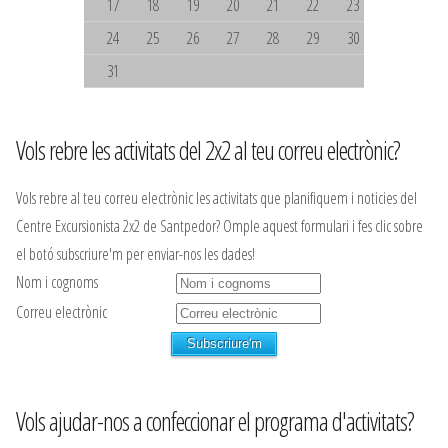
17
18
19
20
21
22
23
24
25
26
27
28
29
30
31
Vols rebre les activitats del 2x2 al teu correu electrònic?
Vols rebre al teu correu electrònic les activitats que planifiquem i noticies del
Centre Excursionista 2x2 de Santpedor? Omple aquest formulari i fes clic sobre
el botó subscriure'm per enviar-nos les dades!
Nom i cognoms
Correu electrònic
Vols ajudar-nos a confeccionar el programa d'activitats?