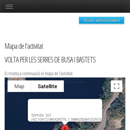
Accés administradors
Mapa de l'activitat
VOLTA PER LES SERRES DE BUSA I BASTETS
Es mostra a continuació el mapa de l'activitat.
Map
Satellite
Sortida: 2x2
(42.10472186926579, 1.588605384130915)