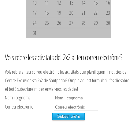
10
11
12
13
14
15
16
17
18
19
20
21
22
23
24
25
26
27
28
29
30
31
Vols rebre les activitats del 2x2 al teu correu electrònic?
Vols rebre al teu correu electrònic les activitats que planifiquem i noticies del
Centre Excursionista 2x2 de Santpedor? Omple aquest formulari i fes clic sobre
el botó subscriure'm per enviar-nos les dades!
Nom i cognoms
Correu electrònic