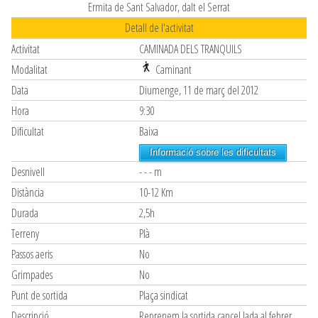
Ermita de Sant Salvador, dalt el Serrat
Detall de l'activitat
Activitat
CAMINADA DELS TRANQUILS
Modalitat
Caminant
Data
Diumenge, 11 de març del 2012
Hora
9:30
Dificultat
Baixa
Informació sobre les dificultats
Desnivell
- - - m
Distància
10-12 Km
Durada
2,5h
Terreny
Plà
Passos aeris
No
Grimpades
No
Punt de sortida
Plaça sindicat
Descripció
Reprenem la sortida cancel.lada al febrer