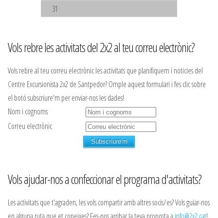
31
Vols rebre les activitats del 2x2 al teu correu electrònic?
Vols rebre al teu correu electrònic les activitats que planifiquem i noticies del
Centre Excursionista 2x2 de Santpedor? Omple aquest formulari i fes clic sobre
el botó subscriure'm per enviar-nos les dades!
Nom i cognoms
Correu electrònic
Vols ajudar-nos a confeccionar el programa d'activitats?
Les activitats que t'agraden, les vols compartir amb altres socis/es? Vols guiar-nos
en alguna ruta que et coneixes? Fes-nos arribar la teva proposta a
info@2x2.cat
!