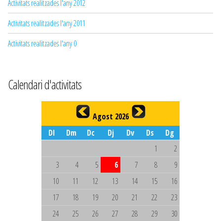
Activitats realitzades l'any 2012
Activitats realitzades l'any 2011
Activitats realitzades l'any 0
Calendari d'activitats
Agost 2026
Dl
Dm
Dc
Dj
Dv
Ds
Dg
1
2
3
4
5
6
7
8
9
10
11
12
13
14
15
16
17
18
19
20
21
22
23
24
25
26
27
28
29
30