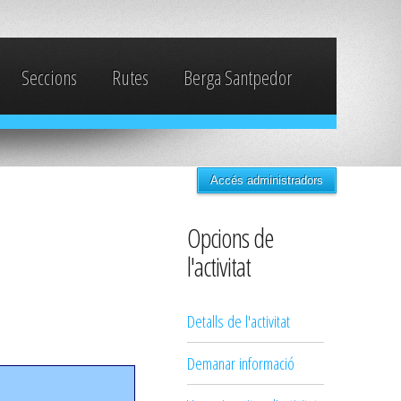
Seccions
Rutes
Berga Santpedor
Accés administradors
Opcions de
l'activitat
Detalls de l'activitat
Demanar informació