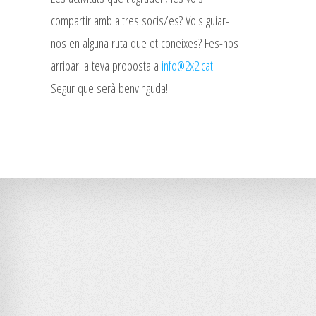
compartir amb altres socis/es? Vols guiar-
nos en alguna ruta que et coneixes? Fes-nos
arribar la teva proposta a
info@2x2.cat
!
Segur que serà benvinguda!