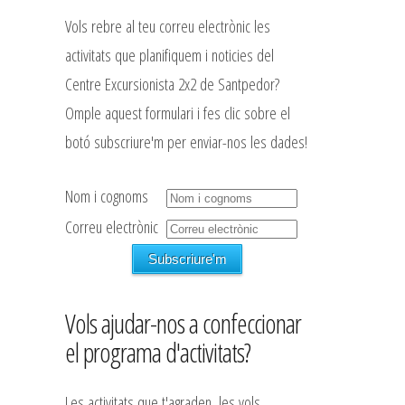
Vols rebre al teu correu electrònic les
activitats que planifiquem i noticies del
Centre Excursionista 2x2 de Santpedor?
Omple aquest formulari i fes clic sobre el
botó subscriure'm per enviar-nos les dades!
Nom i cognoms
Correu electrònic
Vols ajudar-nos a confeccionar
el programa d'activitats?
Les activitats que t'agraden, les vols