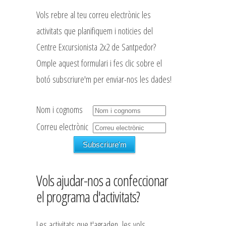
Vols rebre al teu correu electrònic les
activitats que planifiquem i noticies del
Centre Excursionista 2x2 de Santpedor?
Omple aquest formulari i fes clic sobre el
botó subscriure'm per enviar-nos les dades!
Nom i cognoms
Correu electrònic
Vols ajudar-nos a confeccionar
el programa d'activitats?
Les activitats que t'agraden, les vols