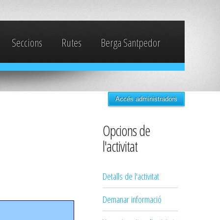
Seccions
Rutes
Berga Santpedor
Accés administradors
Opcions de
l'activitat
Detalls de l'activitat
Demanar informació