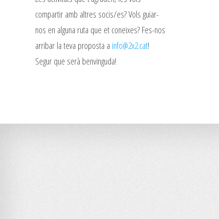
compartir amb altres socis/es? Vols guiar-
nos en alguna ruta que et coneixes? Fes-nos
arribar la teva proposta a
info@2x2.cat
!
Segur que serà benvinguda!