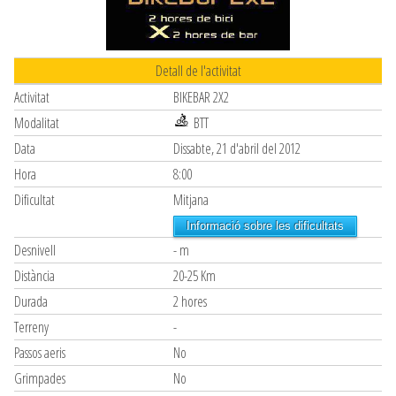
Detall de l'activitat
Activitat
BIKEBAR 2X2
Modalitat
BTT
Data
Dissabte, 21 d'abril del 2012
Hora
8:00
Dificultat
Mitjana
Informació sobre les dificultats
Desnivell
- m
Distància
20-25 Km
Durada
2 hores
Terreny
-
Passos aeris
No
Grimpades
No