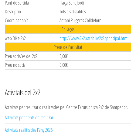
Punt de sortida
Plaça Sant Jordi
Descripció
Tots els dissabtes.
Coordinador/a
Antoni Puiggros Colldeforn
Enllaços
web Bike 2x2
http://www.2x2.cat/bike2x2/principal.htm
Preus de l'activitat
Preu socis/es del 2x2
0,00€
Preu no socis
0,00€
Activitats del 2x2
Activitats per realitzar o realitzades pel Centre Excursionista 2x2 de Santpedor.
Activitats pendents de realitzar
Activitats realitzades l'any 2026