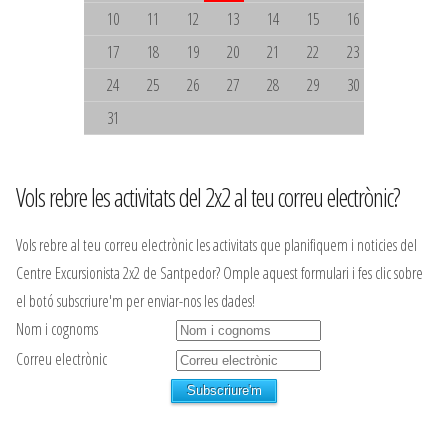
10
11
12
13
14
15
16
17
18
19
20
21
22
23
24
25
26
27
28
29
30
31
Vols rebre les activitats del 2x2 al teu correu electrònic?
Vols rebre al teu correu electrònic les activitats que planifiquem i noticies del
Centre Excursionista 2x2 de Santpedor? Omple aquest formulari i fes clic sobre
el botó subscriure'm per enviar-nos les dades!
Nom i cognoms
Correu electrònic