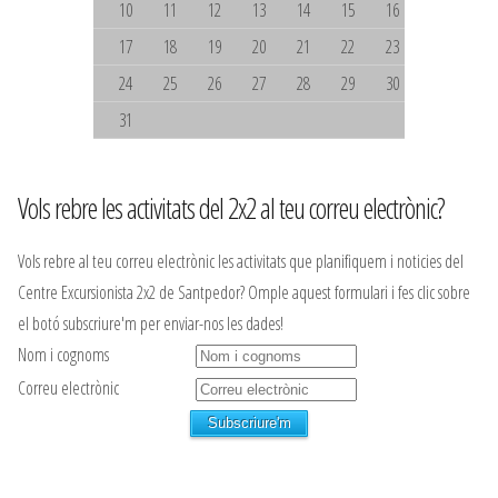
10
11
12
13
14
15
16
17
18
19
20
21
22
23
24
25
26
27
28
29
30
31
Vols rebre les activitats del 2x2 al teu correu electrònic?
Vols rebre al teu correu electrònic les activitats que planifiquem i noticies del
Centre Excursionista 2x2 de Santpedor? Omple aquest formulari i fes clic sobre
el botó subscriure'm per enviar-nos les dades!
Nom i cognoms
Correu electrònic