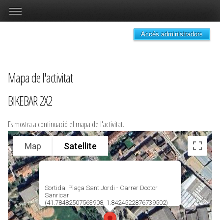
Accés administradors
Mapa de l'activitat
BIKEBAR 2X2
Es mostra a continuació el mapa de l'activitat.
Map
Satellite
Sortida: Plaça Sant Jordi - Carrer Doctor
Sanricar
(41.78482507563908, 1.8424522876739502)