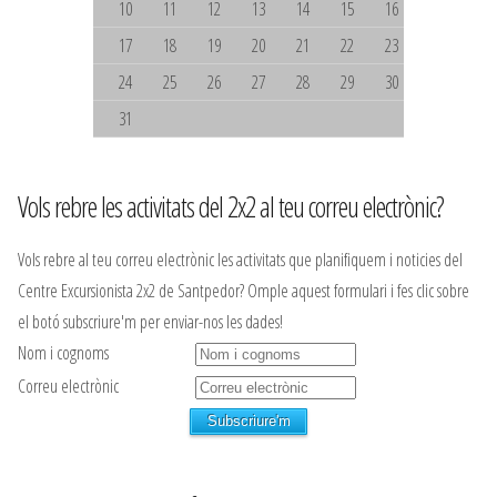
10
11
12
13
14
15
16
17
18
19
20
21
22
23
24
25
26
27
28
29
30
31
Vols rebre les activitats del 2x2 al teu correu electrònic?
Vols rebre al teu correu electrònic les activitats que planifiquem i noticies del
Centre Excursionista 2x2 de Santpedor? Omple aquest formulari i fes clic sobre
el botó subscriure'm per enviar-nos les dades!
Nom i cognoms
Correu electrònic