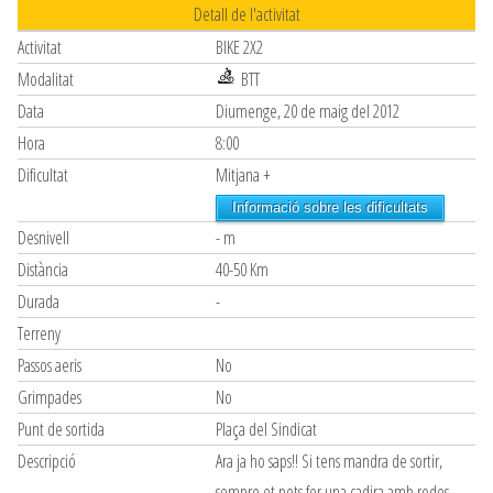
Detall de l'activitat
Activitat
BIKE 2X2
Modalitat
BTT
Data
Diumenge, 20 de maig del 2012
Hora
8:00
Dificultat
Mitjana +
Informació sobre les dificultats
Desnivell
- m
Distància
40-50 Km
Durada
-
Terreny
Passos aeris
No
Grimpades
No
Punt de sortida
Plaça del Sindicat
Descripció
Ara ja ho saps!! Si tens mandra de sortir,
sempre et pots fer una cadira amb rodes