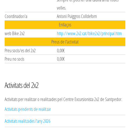
velles.
Coordinador/a
Antoni Puiggros Colldeforn
Enllaços
web Bike 2x2
http://www.2x2.cat/bike2x2/principal.htm
Preus de l'activitat
Preu socis/es del 2x2
0,00€
Preu no socis
0,00€
Activitats del 2x2
Activitats per realitzar o realitzades pel Centre Excursionista 2x2 de Santpedor.
Activitats pendents de realitzar
Activitats realitzades l'any 2026