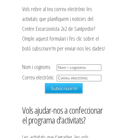
Vols rebre al teu correu electrònic les
activitats que planifiquem i noticies del
Centre Excursionista 2x2 de Santpedor?
Omple aquest formulari i fes clic sobre el
botó subscriure'm per enviar-nos les dades!
Nom i cognoms
Correu electrònic
Vols ajudar-nos a confeccionar
el programa d'activitats?
Les activitats que t'agraden, les vols