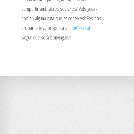
compartir amb altres socis/es? Vols guiar-
nos en alguna ruta que et coneixes? Fes-nos
arribar la teva proposta a
info@2x2.cat
!
Segur que serà benvinguda!