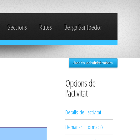
Seccions
Rutes
Berga Santpedor
Accés administradors
Opcions de
l'activitat
Detalls de l'activitat
Demanar informació