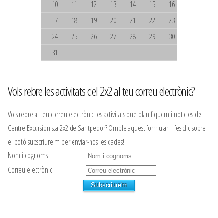
10
11
12
13
14
15
16
17
18
19
20
21
22
23
24
25
26
27
28
29
30
31
Vols rebre les activitats del 2x2 al teu correu electrònic?
Vols rebre al teu correu electrònic les activitats que planifiquem i noticies del
Centre Excursionista 2x2 de Santpedor? Omple aquest formulari i fes clic sobre
el botó subscriure'm per enviar-nos les dades!
Nom i cognoms
Correu electrònic