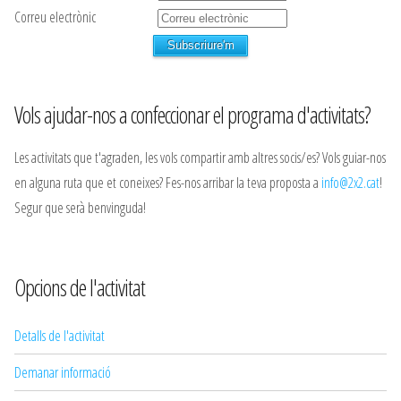
Correu electrònic
Vols ajudar-nos a confeccionar el programa d'activitats?
Les activitats que t'agraden, les vols compartir amb altres socis/es? Vols guiar-nos
en alguna ruta que et coneixes? Fes-nos arribar la teva proposta a
info@2x2.cat
!
Segur que serà benvinguda!
Opcions de l'activitat
Detalls de l'activitat
Demanar informació