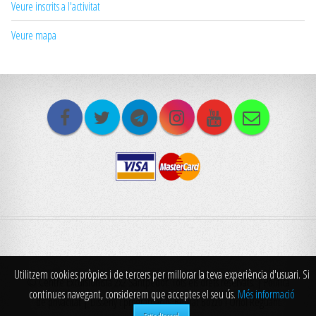
Veure inscrits a l'activitat
Veure mapa
Utilitzem cookies pròpies i de tercers per millorar la teva experiència d'usuari. Si
© Centre Excursionista 2x2 Santpedor. Tots els drets reservats. |
Politica
continues navegant, considerem que acceptes el seu ús.
Més informació
de privacitat
| Disseny i programació: Bernat Bozzo i Oriol Reguant