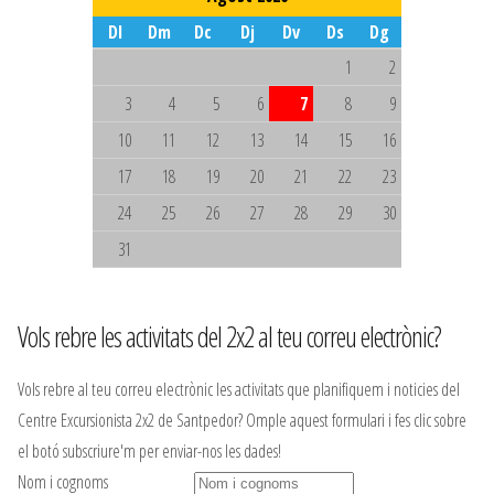
Dl
Dm
Dc
Dj
Dv
Ds
Dg
1
2
3
4
5
6
7
8
9
10
11
12
13
14
15
16
17
18
19
20
21
22
23
24
25
26
27
28
29
30
31
Vols rebre les activitats del 2x2 al teu correu electrònic?
Vols rebre al teu correu electrònic les activitats que planifiquem i noticies del
Centre Excursionista 2x2 de Santpedor? Omple aquest formulari i fes clic sobre
el botó subscriure'm per enviar-nos les dades!
Nom i cognoms