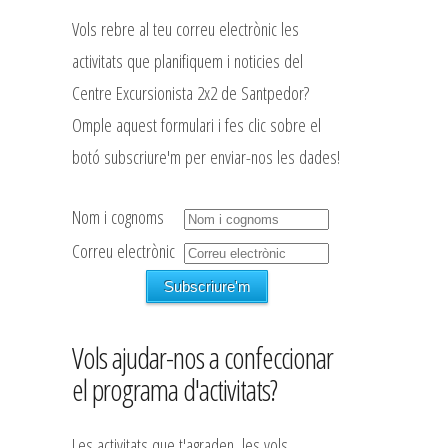
Vols rebre al teu correu electrònic les
activitats que planifiquem i noticies del
Centre Excursionista 2x2 de Santpedor?
Omple aquest formulari i fes clic sobre el
botó subscriure'm per enviar-nos les dades!
Nom i cognoms
Correu electrònic
Vols ajudar-nos a confeccionar
el programa d'activitats?
Les activitats que t'agraden, les vols