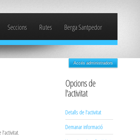
Seccions
Rutes
Berga Santpedor
Accés administradors
Opcions de
l'activitat
Detalls de l'activitat
Demanar informació
'activitat.