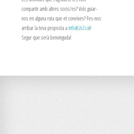
compartir amb altres socis/es? Vols guiar-
nos en alguna ruta que et coneixes? Fes-nos
arribar la teva proposta a
info@2x2.cat
!
Segur que serà benvinguda!