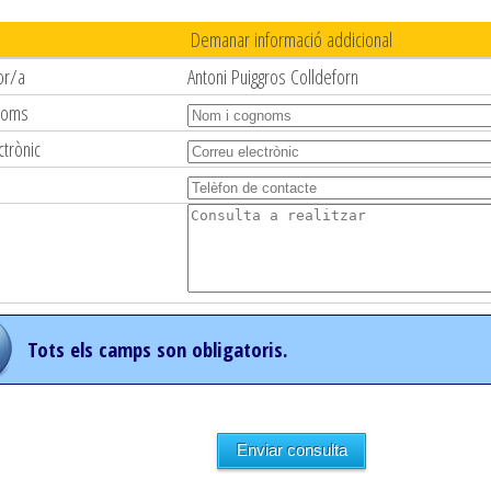
Demanar informació addicional
or/a
Antoni Puiggros Colldeforn
noms
ctrònic
Tots els camps son obligatoris.
Enviar consulta