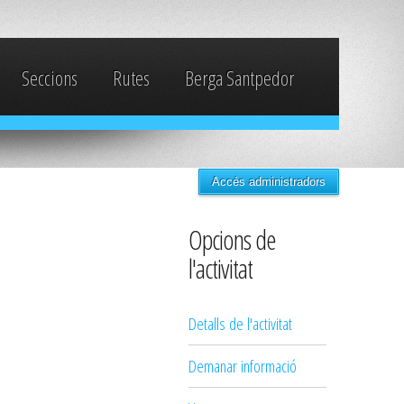
Seccions
Rutes
Berga Santpedor
Accés administradors
Opcions de
l'activitat
Detalls de l'activitat
Demanar informació