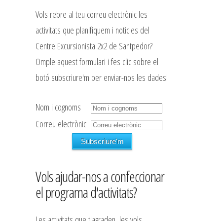
Vols rebre al teu correu electrònic les
activitats que planifiquem i noticies del
Centre Excursionista 2x2 de Santpedor?
Omple aquest formulari i fes clic sobre el
botó subscriure'm per enviar-nos les dades!
Nom i cognoms
Correu electrònic
Vols ajudar-nos a confeccionar
el programa d'activitats?
Les activitats que t'agraden, les vols