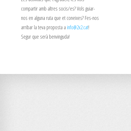
compartir amb altres socis/es? Vols guiar-
nos en alguna ruta que et coneixes? Fes-nos
arribar la teva proposta a
info@2x2.cat
!
Segur que serà benvinguda!