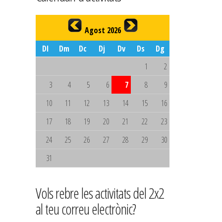
Agost 2026
Dl
Dm
Dc
Dj
Dv
Ds
Dg
1
2
3
4
5
6
7
8
9
10
11
12
13
14
15
16
17
18
19
20
21
22
23
24
25
26
27
28
29
30
31
Vols rebre les activitats del 2x2
al teu correu electrònic?