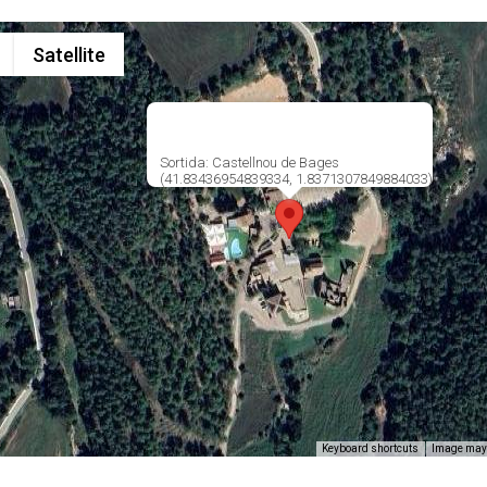
Satellite
Sortida: Castellnou de Bages
(41.83436954839334, 1.8371307849884033)
Keyboard shortcuts
Image may 