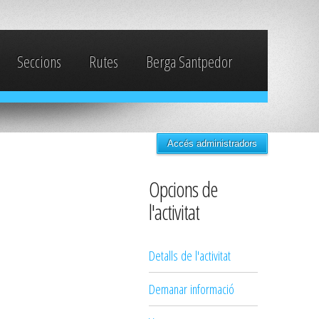
Seccions
Rutes
Berga Santpedor
Accés administradors
Opcions de
l'activitat
Detalls de l'activitat
Demanar informació