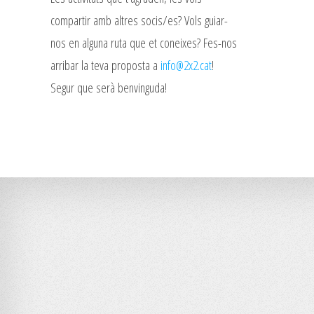
compartir amb altres socis/es? Vols guiar-
nos en alguna ruta que et coneixes? Fes-nos
arribar la teva proposta a
info@2x2.cat
!
Segur que serà benvinguda!