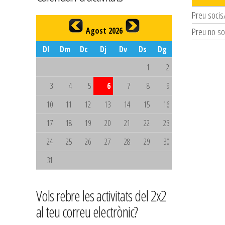
Preu socis
Agost 2026
Preu no so
Dl
Dm
Dc
Dj
Dv
Ds
Dg
1
2
3
4
5
6
7
8
9
10
11
12
13
14
15
16
17
18
19
20
21
22
23
24
25
26
27
28
29
30
31
Vols rebre les activitats del 2x2
al teu correu electrònic?