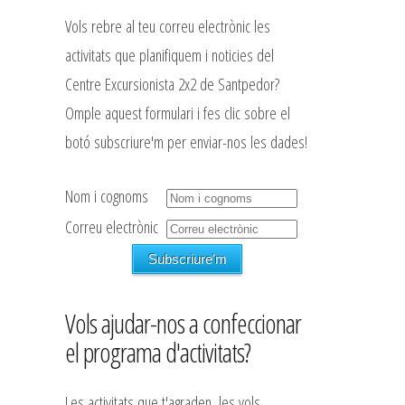
Vols rebre al teu correu electrònic les
activitats que planifiquem i noticies del
Centre Excursionista 2x2 de Santpedor?
Omple aquest formulari i fes clic sobre el
botó subscriure'm per enviar-nos les dades!
Nom i cognoms
Correu electrònic
Vols ajudar-nos a confeccionar
el programa d'activitats?
Les activitats que t'agraden, les vols