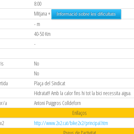
8:00
Mitjana +
Informació sobre les dificultats
- m
40-50 Km
-
is
No
s
No
rtida
Plaça del Sindicat
Hidratat!! Amb la calor fins hi tot la bici necessita aigua.
or/a
Antoni Puiggros Colldeforn
Enllaços
x2
http://www.2x2.cat/bike2x2/principal.htm
Preus de l'activitat