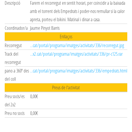
Descripció
Farem el recorregut en sentit horari, per coincidir a la baixada
amb el torrent dels Empedrats i poder-nos remullar si la calor
apreta, porteu el bikini. Matinal i dinar a casa.
Coordinador/a
Jaume Pinyot Barris
Enllaços
Recorregut
...cat/portal/programa/imatges/activitats/336/recorregut.jpg
Track del
...x2.cat/portal/programa/imatges/activitats/336/pr-c125.rar
recorregut
pano a 360º des
...cat/portal/programa/imatges/activitats/336/empedrats.html
del coll
Preus de l'activitat
Preu socis/es
0,00€
del 2x2
Preu no socis
0,00€