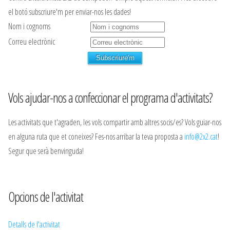
el botó subscriure'm per enviar-nos les dades!
Nom i cognoms
Correu electrònic
Vols ajudar-nos a confeccionar el programa d'activitats?
Les activitats que t'agraden, les vols compartir amb altres socis/es? Vols guiar-nos
en alguna ruta que et coneixes? Fes-nos arribar la teva proposta a
info@2x2.cat
!
Segur que serà benvinguda!
Opcions de l'activitat
Detalls de l'activitat