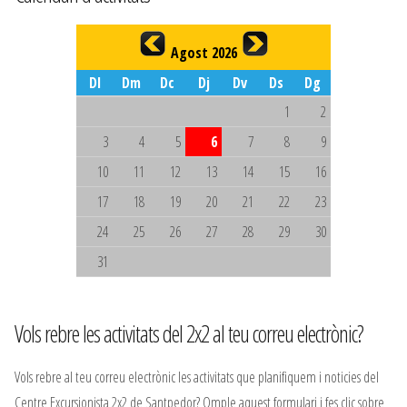
Agost 2026
Dl
Dm
Dc
Dj
Dv
Ds
Dg
1
2
3
4
5
6
7
8
9
10
11
12
13
14
15
16
17
18
19
20
21
22
23
24
25
26
27
28
29
30
31
Vols rebre les activitats del 2x2 al teu correu electrònic?
Vols rebre al teu correu electrònic les activitats que planifiquem i noticies del
Centre Excursionista 2x2 de Santpedor? Omple aquest formulari i fes clic sobre