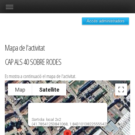
Accés administradors
Mapa de l'activitat
CAP ALS 40 SOBRE RODES
Es mostra a continuació el mapa de l'activitat.
Map
Satellite
Sortida: local 2x2
(41.78541253841068, 1.8431013822555542)