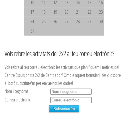
10
11
12
13
14
15
16
17
18
19
20
21
22
23
24
25
26
27
28
29
30
31
Vols rebre les activitats del 2x2 al teu correu electrònic?
Vols rebre al teu correu electrònic les activitats que planifiquem i noticies del
Centre Excursionista 2x2 de Santpedor? Omple aquest formulari i fes clic sobre
el botó subscriure'm per enviar-nos les dades!
Nom i cognoms
Correu electrònic