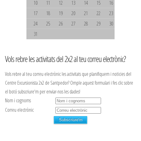
10
11
12
13
14
15
16
17
18
19
20
21
22
23
24
25
26
27
28
29
30
31
Vols rebre les activitats del 2x2 al teu correu electrònic?
Vols rebre al teu correu electrònic les activitats que planifiquem i noticies del
Centre Excursionista 2x2 de Santpedor? Omple aquest formulari i fes clic sobre
el botó subscriure'm per enviar-nos les dades!
Nom i cognoms
Correu electrònic