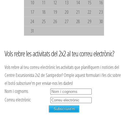
10
11
12
13
14
15
16
17
18
19
20
21
22
23
24
25
26
27
28
29
30
31
Vols rebre les activitats del 2x2 al teu correu electrònic?
Vols rebre al teu correu electrònic les activitats que planifiquem i noticies del
Centre Excursionista 2x2 de Santpedor? Omple aquest formulari i fes clic sobre
el botó subscriure'm per enviar-nos les dades!
Nom i cognoms
Correu electrònic