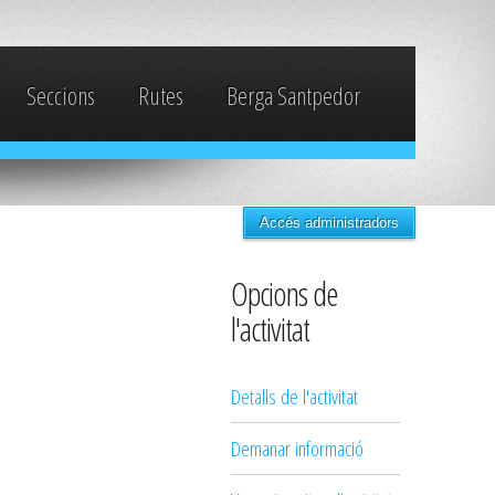
Seccions
Rutes
Berga Santpedor
Accés administradors
Opcions de
l'activitat
Detalls de l'activitat
Demanar informació