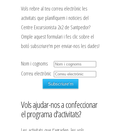
Vols rebre al teu correu electrònic les
activitats que planifiquem i noticies del
Centre Excursionista 2x2 de Santpedor?
Omple aquest formulari i fes clic sobre el
botó subscriure'm per enviar-nos les dades!
Nom i cognoms
Correu electrònic
Vols ajudar-nos a confeccionar
el programa d'activitats?
Les activitats que t'agraden, les vols