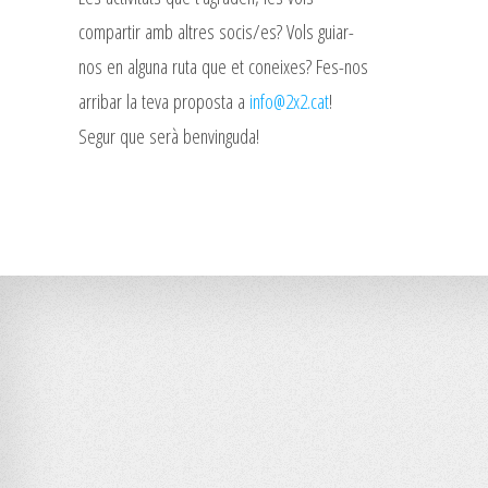
compartir amb altres socis/es? Vols guiar-
nos en alguna ruta que et coneixes? Fes-nos
arribar la teva proposta a
info@2x2.cat
!
Segur que serà benvinguda!