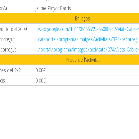
or/a
Jaume Pinyot Barris
Enllaços
edició del 2009
...web.google.com/101198466595265088942/AiatsCabre
corregut
...cat/portal/programa/imatges/activitats/374/recorregu
ecorregut
.../portal/programa/imatges/activitats/374/Aiats-Cabrer
Preus de l'activitat
/es del 2x2
0,00€
cis
0,00€