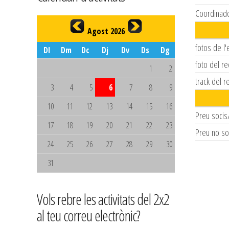
Coordinad
Agost 2026
fotos de l'
Dl
Dm
Dc
Dj
Dv
Ds
Dg
foto del re
1
2
track del r
3
4
5
6
7
8
9
10
11
12
13
14
15
16
Preu socis
17
18
19
20
21
22
23
Preu no so
24
25
26
27
28
29
30
31
Vols rebre les activitats del 2x2
al teu correu electrònic?