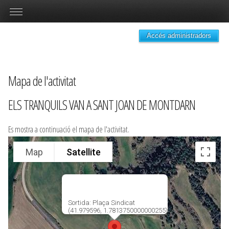
Accés administradors
Mapa de l'activitat
ELS TRANQUILS VAN A SANT JOAN DE MONTDARN
Es mostra a continuació el mapa de l'activitat.
Map
Satellite
Sortida: Plaça Sindicat
(41.979596, 1.7813750000000255)