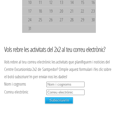
10
11
12
13
14
15
16
17
18
19
20
21
22
23
24
25
26
27
28
29
30
31
Vols rebre les activitats del 2x2 al teu correu electrònic?
Vols rebre al teu correu electrònic les activitats que planifiquem i noticies del
Centre Excursionista 2x2 de Santpedor? Omple aquest formulari i fes clic sobre
el botó subscriure'm per enviar-nos les dades!
Nom i cognoms
Correu electrònic