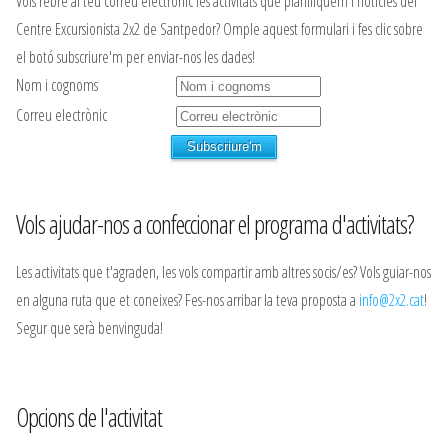
Vols rebre al teu correu electrònic les activitats que planifiquem i noticies del
Centre Excursionista 2x2 de Santpedor? Omple aquest formulari i fes clic sobre
el botó subscriure'm per enviar-nos les dades!
Nom i cognoms
Correu electrònic
Vols ajudar-nos a confeccionar el programa d'activitats?
Les activitats que t'agraden, les vols compartir amb altres socis/es? Vols guiar-nos
en alguna ruta que et coneixes? Fes-nos arribar la teva proposta a
info@2x2.cat
!
Segur que serà benvinguda!
Opcions de l'activitat