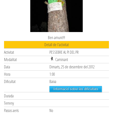
Ben amunt!!!
Detall de l'activitat
Activitat
PESSEBRE AL PI DEL PR
Modalitat
Caminant
Data
Dimarts, 25 de desembre del 2012
Hora
1:00
Dificultat
Baixa
Informació sobre les dificultats
Durada
Terreny
Passos aeris
No