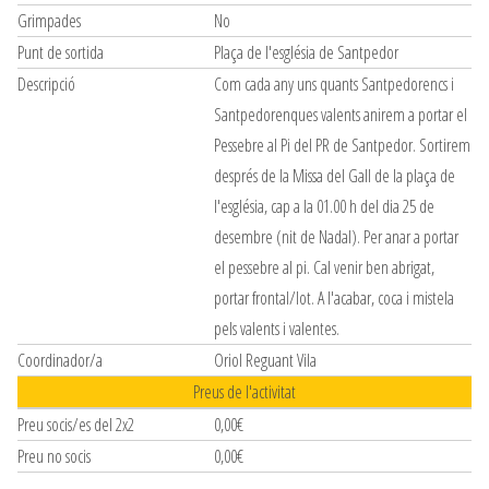
Grimpades
No
Punt de sortida
Plaça de l'església de Santpedor
Descripció
Com cada any uns quants Santpedorencs i
Santpedorenques valents anirem a portar el
Pessebre al Pi del PR de Santpedor. Sortirem
després de la Missa del Gall de la plaça de
l'església, cap a la 01.00 h del dia 25 de
desembre (nit de Nadal). Per anar a portar
el pessebre al pi. Cal venir ben abrigat,
portar frontal/lot. A l'acabar, coca i mistela
pels valents i valentes.
Coordinador/a
Oriol Reguant Vila
Preus de l'activitat
Preu socis/es del 2x2
0,00€
Preu no socis
0,00€