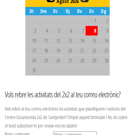
Agost 2026
Dl
Dm
Dc
Dj
Dv
Ds
Dg
1
2
3
4
5
6
7
8
9
10
11
12
13
14
15
16
17
18
19
20
21
22
23
24
25
26
27
28
29
30
31
Vols rebre les activitats del 2x2 al teu correu electrònic?
Vols rebre al teu correu electrònic les activitats que planifiquem i noticies del
Centre Excursionista 2x2 de Santpedor? Omple aquest formulari i fes clic sobre
el botó subscriure'm per enviar-nos les dades!
Nom i cognoms