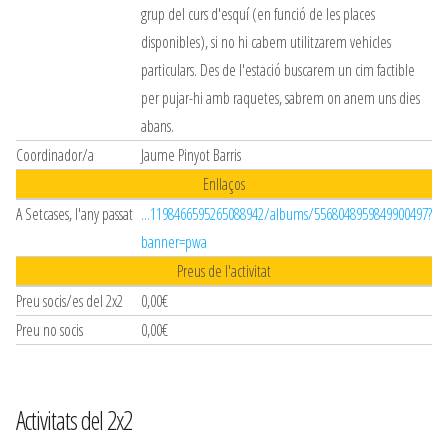
grup del curs d'esquí (en funció de les places
disponibles), si no hi cabem utilitzarem vehicles
particulars. Des de l'estació buscarem un cim factible
per pujar-hi amb raquetes, sabrem on anem uns dies
abans.
Coordinador/a
Jaume Pinyot Barris
Enllaços
A Setcases, l'any passat
...1198466595265088942/albums/5568048959849900497?
banner=pwa
Preus de l'activitat
Preu socis/es del 2x2
0,00€
Preu no socis
0,00€
Activitats del 2x2