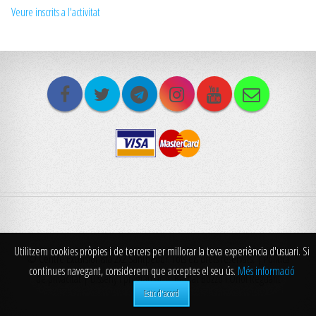
Veure inscrits a l'activitat
Utilitzem cookies pròpies i de tercers per millorar la teva experiència d'usuari. Si
© Centre Excursionista 2x2 Santpedor. Tots els drets reservats. |
Politica
continues navegant, considerem que acceptes el seu ús.
Més informació
de privacitat
| Disseny i programació: Bernat Bozzo i Oriol Reguant
Estic d'acord