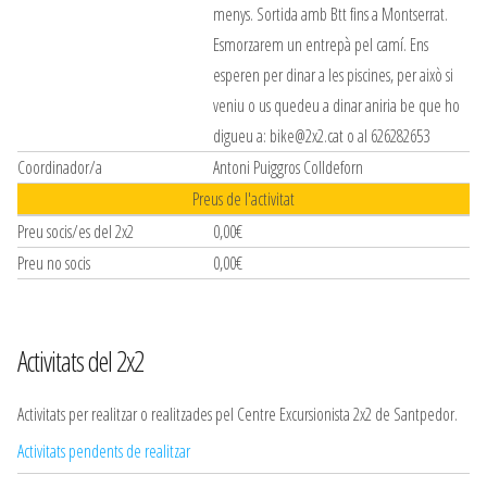
menys. Sortida amb Btt fins a Montserrat.
Esmorzarem un entrepà pel camí. Ens
esperen per dinar a les piscines, per això si
veniu o us quedeu a dinar aniria be que ho
digueu a: bike@2x2.cat o al 626282653
Coordinador/a
Antoni Puiggros Colldeforn
Preus de l'activitat
Preu socis/es del 2x2
0,00€
Preu no socis
0,00€
Activitats del 2x2
Activitats per realitzar o realitzades pel Centre Excursionista 2x2 de Santpedor.
Activitats pendents de realitzar