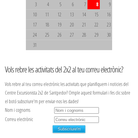
3
4
5
6
7
8
9
10
11
12
13
14
15
16
17
18
19
20
21
22
23
24
25
26
27
28
29
30
31
Vols rebre les activitats del 2x2 al teu correu electrònic?
Vols rebre al teu correu electrònic les activitats que planifiquem i noticies del
Centre Excursionista 2x2 de Santpedor? Omple aquest formulari i fes clic sobre
el botó subscriure'm per enviar-nos les dades!
Nom i cognoms
Correu electrònic