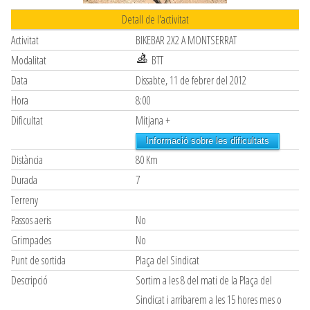
Detall de l'activitat
Activitat
BIKEBAR 2X2 A MONTSERRAT
Modalitat
BTT
Data
Dissabte, 11 de febrer del 2012
Hora
8:00
Dificultat
Mitjana +
Informació sobre les dificultats
Distància
80 Km
Durada
7
Terreny
Passos aeris
No
Grimpades
No
Punt de sortida
Plaça del Sindicat
Descripció
Sortim a les 8 del mati de la Plaça del
Sindicat i arribarem a les 15 hores mes o