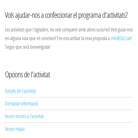
Vols ajudar-nos a confeccionar el programa d'activitats?
Les activitats que t'agraden, les vols compartir amb altres socis/es? Vols guiar-nos
en alguna ruta que et coneixes? Fes-nos arribar la teva proposta a
info@2x2.cat
!
Segur que serà benvinguda!
Opcions de l'activitat
Detalls de l'activitat
Demanar informació
Veure inscrits a l'activitat
Veure mapa