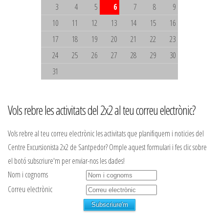
3
4
5
6
7
8
9
10
11
12
13
14
15
16
17
18
19
20
21
22
23
24
25
26
27
28
29
30
31
Vols rebre les activitats del 2x2 al teu correu electrònic?
Vols rebre al teu correu electrònic les activitats que planifiquem i noticies del
Centre Excursionista 2x2 de Santpedor? Omple aquest formulari i fes clic sobre
el botó subscriure'm per enviar-nos les dades!
Nom i cognoms
Correu electrònic