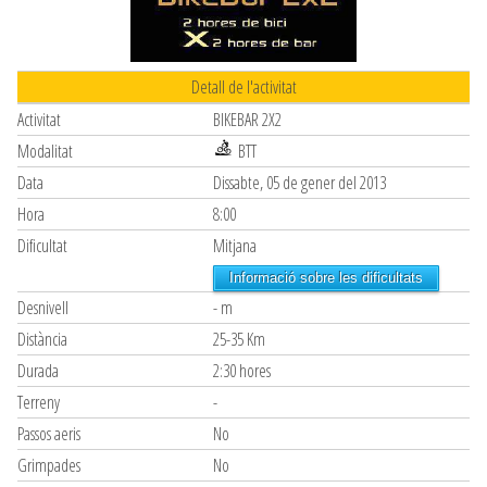
Detall de l'activitat
Activitat
BIKEBAR 2X2
Modalitat
BTT
Data
Dissabte, 05 de gener del 2013
Hora
8:00
Dificultat
Mitjana
Informació sobre les dificultats
Desnivell
- m
Distància
25-35 Km
Durada
2:30 hores
Terreny
-
Passos aeris
No
Grimpades
No