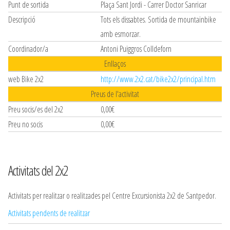
Punt de sortida
Plaça Sant Jordi - Carrer Doctor Sanricar
Descripció
Tots els dissabtes. Sortida de mountainbike
amb esmorzar.
Coordinador/a
Antoni Puiggros Colldeforn
Enllaços
web Bike 2x2
http://www.2x2.cat/bike2x2/principal.htm
Preus de l'activitat
Preu socis/es del 2x2
0,00€
Preu no socis
0,00€
Activitats del 2x2
Activitats per realitzar o realitzades pel Centre Excursionista 2x2 de Santpedor.
Activitats pendents de realitzar