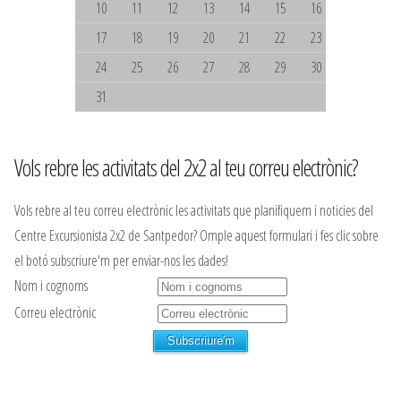
10
11
12
13
14
15
16
17
18
19
20
21
22
23
24
25
26
27
28
29
30
31
Vols rebre les activitats del 2x2 al teu correu electrònic?
Vols rebre al teu correu electrònic les activitats que planifiquem i noticies del
Centre Excursionista 2x2 de Santpedor? Omple aquest formulari i fes clic sobre
el botó subscriure'm per enviar-nos les dades!
Nom i cognoms
Correu electrònic