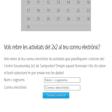
10
11
12
13
14
15
16
17
18
19
20
21
22
23
24
25
26
27
28
29
30
31
Vols rebre les activitats del 2x2 al teu correu electrònic?
Vols rebre al teu correu electrònic les activitats que planifiquem i noticies del
Centre Excursionista 2x2 de Santpedor? Omple aquest formulari i fes clic sobre
el botó subscriure'm per enviar-nos les dades!
Nom i cognoms
Correu electrònic