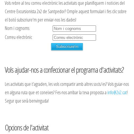
Vols rebre al teu correu electrònic les activitats que planifiquem i noticies del
Centre Excursionista 2x2 de Santpedor? Omple aquest formulari i fes clic sobre
el botó subscriure'm per enviar-nos les dades!
Nom i cognoms
Correu electrònic
Vols ajudar-nos a confeccionar el programa d'activitats?
Les activitats que t'agraden, les vols compartir amb altres socis/es? Vols guiar-nos
en alguna ruta que et coneixes? Fes-nos arribar la teva proposta a
info@2x2.cat
!
Segur que serà benvinguda!
Opcions de l'activitat