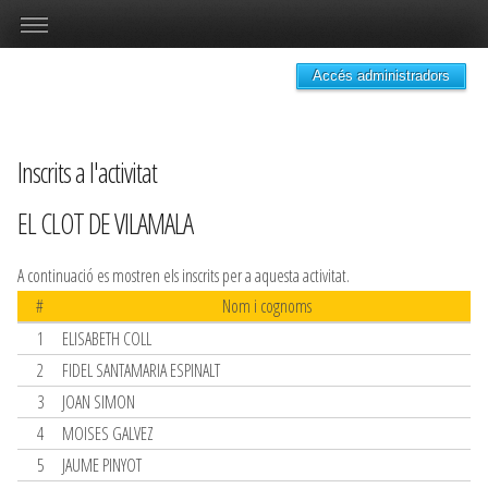
Accés administradors
Inscrits a l'activitat
EL CLOT DE VILAMALA
A continuació es mostren els inscrits per a aquesta activitat.
#
Nom i cognoms
1
ELISABETH COLL
2
FIDEL SANTAMARIA ESPINALT
3
JOAN SIMON
4
MOISES GALVEZ
5
JAUME PINYOT