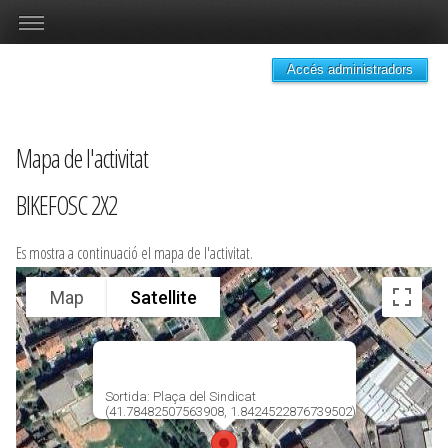
Accés administradors
Mapa de l'activitat
BIKEFOSC 2X2
Es mostra a continuació el mapa de l'activitat.
Map
Satellite
Sortida: Plaça del Sindicat
(41.78482507563908, 1.8424522876739502)