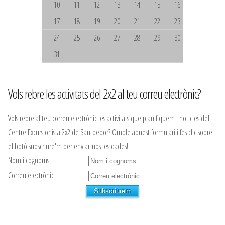
10
11
12
13
14
15
16
17
18
19
20
21
22
23
24
25
26
27
28
29
30
31
Vols rebre les activitats del 2x2 al teu correu electrònic?
Vols rebre al teu correu electrònic les activitats que planifiquem i noticies del
Centre Excursionista 2x2 de Santpedor? Omple aquest formulari i fes clic sobre
el botó subscriure'm per enviar-nos les dades!
Nom i cognoms
Correu electrònic