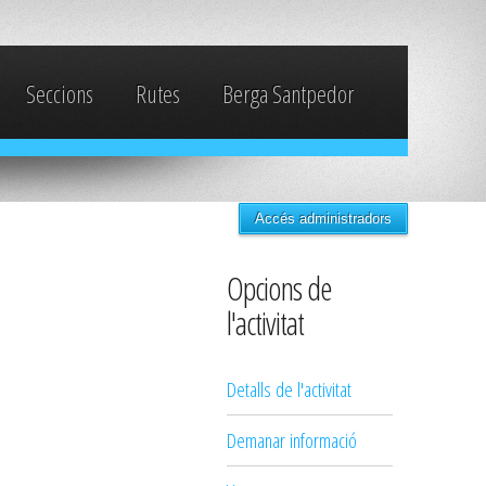
Seccions
Rutes
Berga Santpedor
Accés administradors
Opcions de
l'activitat
Detalls de l'activitat
Demanar informació