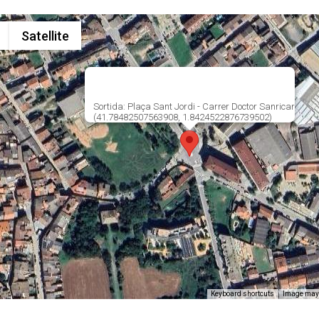
Satellite
Sortida: Plaça Sant Jordi - Carrer Doctor Sanricar
(41.78482507563908, 1.8424522876739502)
Keyboard shortcuts
Image may 