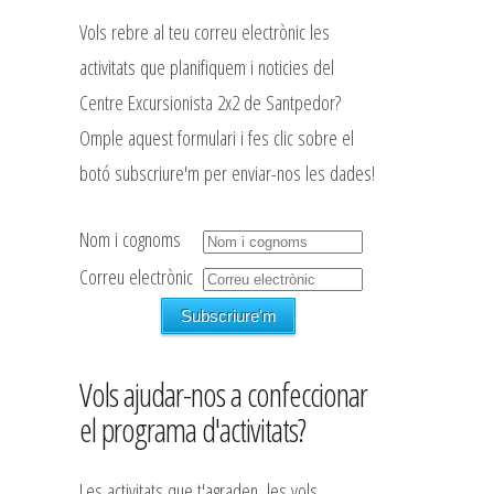
Vols rebre al teu correu electrònic les
activitats que planifiquem i noticies del
Centre Excursionista 2x2 de Santpedor?
Omple aquest formulari i fes clic sobre el
botó subscriure'm per enviar-nos les dades!
Nom i cognoms
Correu electrònic
Vols ajudar-nos a confeccionar
el programa d'activitats?
Les activitats que t'agraden, les vols