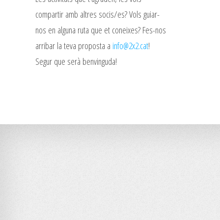
compartir amb altres socis/es? Vols guiar-
nos en alguna ruta que et coneixes? Fes-nos
arribar la teva proposta a
info@2x2.cat
!
Segur que serà benvinguda!